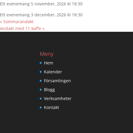
Ett evenemang 5 november, 2026 kl 18:30
Ett evenemang 3 december, 2026 kl 18:30
«
Sommarandakt
Andakt med 11-kaffe
»
Meny
Hem
Kalender
Församlingen
Blogg
Verksamheter
Kontakt