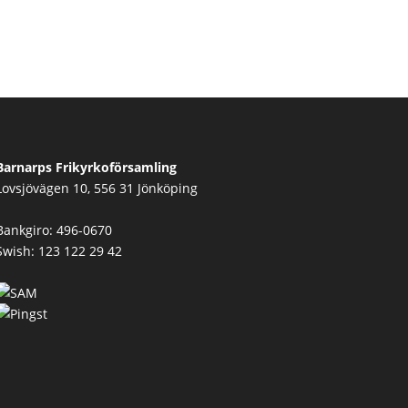
Barnarps Frikyrkoförsamling
Lovsjövägen 10, 556 31 Jönköping
Bankgiro: 496-0670
Swish: 123 122 29 42